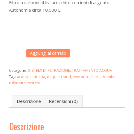
Filtro a carboni attivi arricchito con ioni di argento.
Autonomia circa 10.000 L.
FILTRO
Aggiungi al carrello
E-
CLOUD
Categorie:
SISTEMI DI FILTRAZIONE
,
TRATTAMENTO ACQUA
100H
Tag:
acqua
,
cartuccia
,
daqc
,
e-cloud
,
everpure
,
filtro
,
ricambio
,
(compatibile
rubinetto
,
testata
con
testata
Descrizione
Recensioni (0)
everpure)
quantità
Descrizione