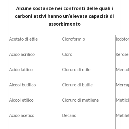
Alcune sostanze nei confronti delle quali i
carboni attivi hanno un’elevata capacità di
assorbimento
Acetato di etile
Cloroformio
Iodofo
Acido acrilico
Cloro
Kerose
Acido lattico
Cloruro di etile
Mento
Alcool butilico
Cloruro di butile
Mercap
Alcool etilico
Cloruro di metilene
Metilc
Acido acetico
Decano
Metile