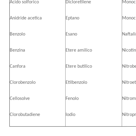
Acido solforico
Dicloretilene
Monoclo
Anidride acetica
Eptano
Monocl
Benzolo
Esano
Naftal
Benzina
Etere amilico
Nicoti
Canfora
Etere butilico
Nitrob
Clorobenzolo
Etilbenzolo
Nitroe
Cellosolve
Fenolo
Nitrom
Clorobutadiene
Iodio
Nitrop