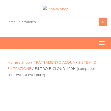
T
o
g
Home
/
Shop
/
TRATTAMENTO ACQUA
/
SISTEMI DI
g
FILTRAZIONE
/ FILTRO E-CLOUD 100H (compatibile
l
con testata everpure)
e
n
a
v
i
g