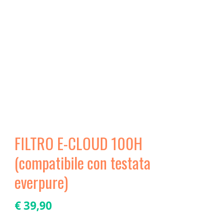
a
t
i
o
n
FILTRO E-CLOUD 100H
(compatibile con testata
everpure)
€
39,90