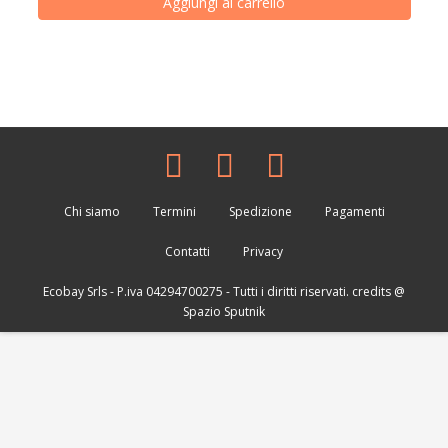
Aggiungi al carrello
Chi siamo
Termini
Spedizione
Pagamenti
Contatti
Privacy
Ecobay Srls
- P.iva 04294700275 - Tutti i diritti riservati. credits @
Spazio Sputnik