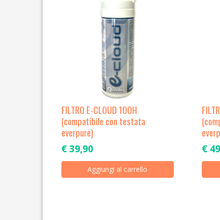
FILTRO E-CLOUD 100H
FILT
(compatibile con testata
(comp
everpure)
everp
€
39,90
€
49
Aggiungi al carrello