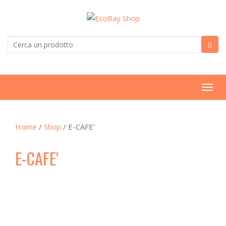
T
o
g
Home
/
Shop
/ E-CAFE'
g
l
E-CAFE'
e
n
a
v
i
g