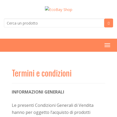
T
o
g
g
Termini e condizioni
l
e
n
I
NFORMAZIONI
GENERALI
a
v
Le presenti Condizioni Generali di Vendita
i
g
hanno per oggetto l’acquisto di prodotti