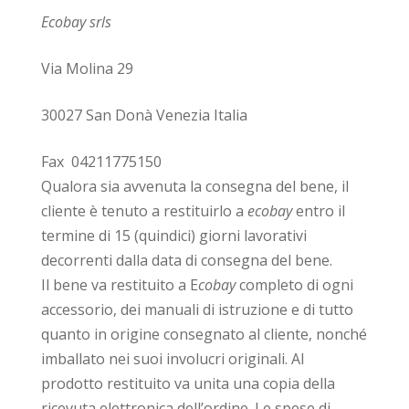
Ecobay srls
Via Molina 29
30027 San Donà Venezia Italia
Fax 04211775150
Qualora sia avvenuta la consegna del bene, il
cliente è tenuto a restituirlo a
ecobay
entro il
termine di 15 (quindici) giorni lavorativi
decorrenti dalla data di consegna del bene.
Il bene va restituito a E
cobay
completo di ogni
accessorio, dei manuali di istruzione e di tutto
quanto in origine consegnato al cliente, nonché
imballato nei suoi involucri originali. Al
prodotto restituito va unita una copia della
ricevuta elettronica dell’ordine. Le spese di