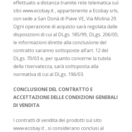
a
effettuato a distanza tramite rete telematica sul
t
sito www.ecobay.it , appartenente a Ecobay srls,
i
con sede a San Donà di Piave VE, Via Molina 29.
o
Ogni operazione di acquisto sarà regolata dalle
n
disposizioni di cui al DLgs. 185/99, DLgs. 206/05;
le informazioni dirette alla conclusione del
contratto saranno sottoposte all’art. 12 del
DLgs. 70/03 e, per quanto concerne la tutela
della riservatezza, sarà sottoposta alla
normativa di cui al DLgs. 196/03.
CONCLUSIONE DEL CONTRATTO E
ACCETTAZIONE DELLE CONDIZIONI GENERALI
DI VENDITA
I contratti di vendita dei prodotti sul sito
www.ecobay.it , si considerano conclusi al