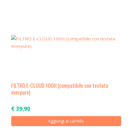
a
t
i
o
n
FILTRO E-CLOUD 100H (compatibile con testata
everpure)
€
39,90
Aggiungi al carrello