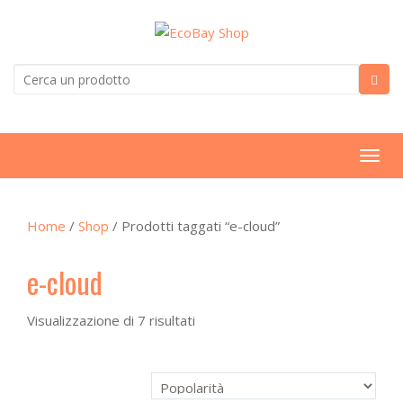
T
o
g
Home
/
Shop
/ Prodotti taggati “e-cloud”
g
l
e-cloud
e
n
a
Visualizzazione di 7 risultati
v
i
g