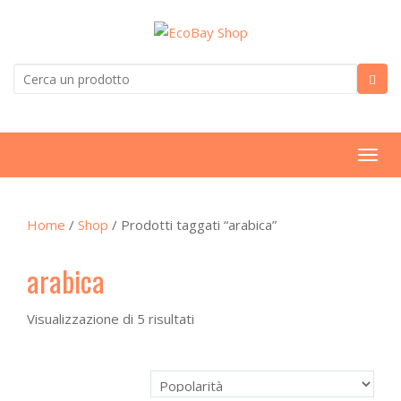
T
o
g
Home
/
Shop
/ Prodotti taggati “arabica”
g
l
arabica
e
n
a
Visualizzazione di 5 risultati
v
i
g