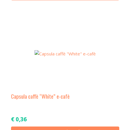
Capsula caffè “White” e-cafè
€
0,36