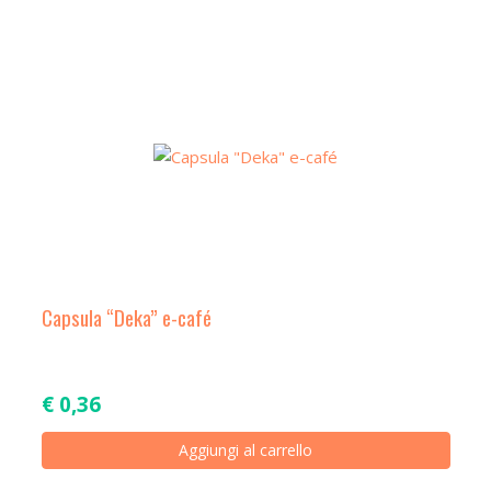
a
t
i
o
n
Capsula “Deka” e-café
€
0,36
Aggiungi al carrello