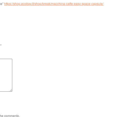
ce”
https://shop.ecobay.it/shop/break/macchina-caffe-easy-space-capsule/
i
*
 che commento.