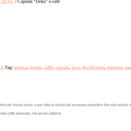
CAFFE'
/ Capsula “Deka” e-café
LA
Tag:
arabica
,
brasile
,
caffè
,
capsule
,
deca
,
decaffeinato
,
espresso
,
mac
re dal chicco crudo, e per tutta la durata del processo produttivo fino alle analisi i
male caffè espresso, ma senza caffeina.