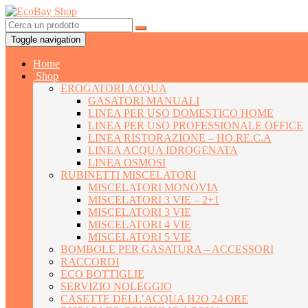
Toggle navigation
Home
Shop
EROGATORI ACQUA
GASATORI MANUALI
LINEA PER USO DOMESTICO HOME
LINEA PER USO PROFESSIONALE OFFICE
LINEA RISTORAZIONE – HO.RE.C.A
LINEA ACQUA IDROGENATA
LINEA OSMOSI
RUBINETTI MISCELATORI
MISCELATORI MONOVIA
MISCELATORI 3 VIE – 2+1
MISCELATORI 3 VIE
MISCELATORI 4 VIE
MISCELATORI 5 VIE
BOMBOLE PER GASATURA – ACCESSORI
RACCORDI
ECO BOTTIGLIE
SERVIZIO NOLEGGIO
CASETTE DELL’ACQUA H2O 24 ORE