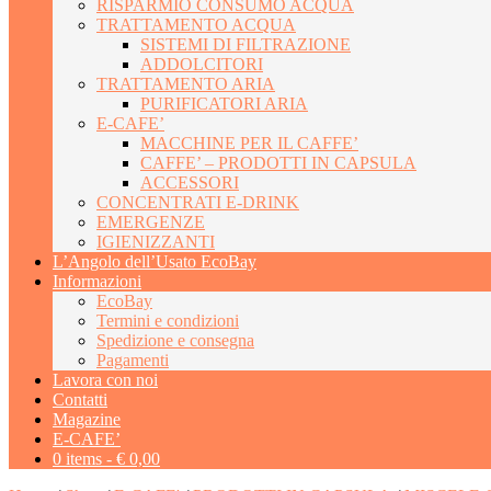
RISPARMIO CONSUMO ACQUA
TRATTAMENTO ACQUA
SISTEMI DI FILTRAZIONE
ADDOLCITORI
TRATTAMENTO ARIA
PURIFICATORI ARIA
E-CAFE’
MACCHINE PER IL CAFFE’
CAFFE’ – PRODOTTI IN CAPSULA
ACCESSORI
CONCENTRATI E-DRINK
EMERGENZE
IGIENIZZANTI
L’Angolo dell’Usato EcoBay
Informazioni
EcoBay
Termini e condizioni
Spedizione e consegna
Pagamenti
Lavora con noi
Contatti
Magazine
E-CAFE’
0 items -
€
0,00