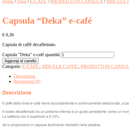
Home
/
Shop
/
E-CAFE'
/
PRODOTTI IN CAPSULA
/
MISCELE 
Capsula “Deka” e-café
€
0,36
Capsula di caffè decaffeinato.
Capsula "Deka" e-café quantità
Aggiungi al carrello
Categorie:
E-CAFE'
,
MISCELE CAFFE'
,
PRODOTTI IN CAPSU
Descrizione
Recensioni (0)
Descrizione
Il caffè della linea e-café viene accuratamente e continuamente selezionato, a parti
Il nostro decaffeinato ha un profumo intenso e un gusto persistente, come un nor
La caffeina non è superiore a 0,10%.
Ve lo proponiamo in capsule facilmente riciclabili nella plastica.