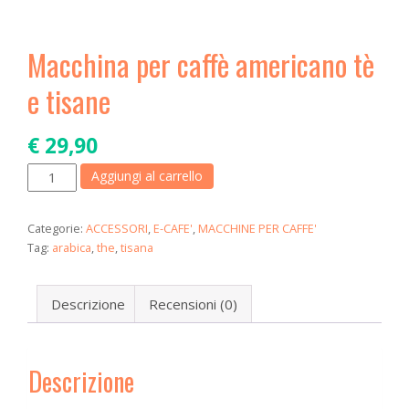
a
t
i
Macchina per caffè americano tè
o
e tisane
n
€
29,90
Macchina
Aggiungi al carrello
per
caffè
Categorie:
ACCESSORI
,
E-CAFE'
,
MACCHINE PER CAFFE'
americano
Tag:
arabica
,
the
,
tisana
tè
e
Descrizione
Recensioni (0)
tisane
quantità
Descrizione