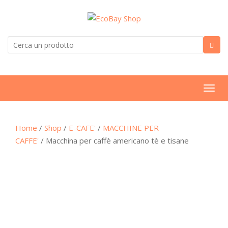
T
o
g
Home
/
Shop
/
E-CAFE'
/
MACCHINE PER
g
CAFFE'
/ Macchina per caffè americano tè e tisane
l
e
n
a
v
i
g