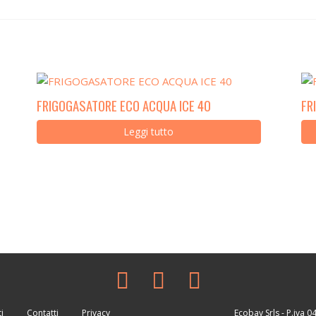
FRIGOGASATORE ECO ACQUA ICE 40
FR
Leggi tutto
i
Contatti
Privacy
Ecobay Srls
- P.iva 04