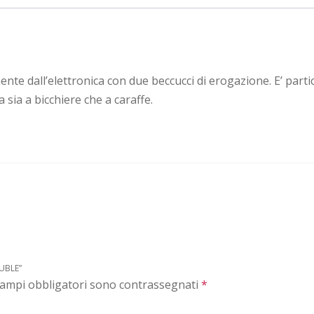
te dall’elettronica con due beccucci di erogazione. E’ part
sia a bicchiere che a caraffe.
UBLE”
campi obbligatori sono contrassegnati
*