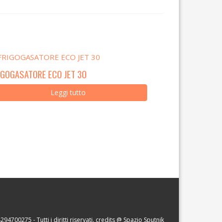
IGOGASATORE ECO JET 30
Leggi tutto
294700275 - Tutti i diritti riservati. credits @
Spazio Sputnik