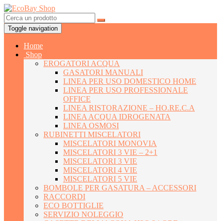
Toggle navigation
Home
Shop
EROGATORI ACQUA
GASATORI MANUALI
LINEA PER USO DOMESTICO HOME
LINEA PER USO PROFESSIONALE
OFFICE
LINEA RISTORAZIONE – HO.RE.C.A
LINEA ACQUA IDROGENATA
LINEA OSMOSI
RUBINETTI MISCELATORI
MISCELATORI MONOVIA
MISCELATORI 3 VIE – 2+1
MISCELATORI 3 VIE
MISCELATORI 4 VIE
MISCELATORI 5 VIE
BOMBOLE PER GASATURA – ACCESSORI
RACCORDI
ECO BOTTIGLIE
SERVIZIO NOLEGGIO