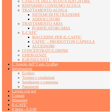
CASETTE DELL’ACQUA H2O 24 ORE
RISPARMIO CONSUMO ACQUA
TRATTAMENTO ACQUA
SISTEMI DI FILTRAZIONE
ADDOLCITORI
TRATTAMENTO ARIA
PURIFICATORI ARIA
E-CAFE’
MACCHINE PER IL CAFFE’
CAFFE’ – PRODOTTI IN CAPSULA
ACCESSORI
CONCENTRATI E-DRINK
EMERGENZE
IGIENIZZANTI
L’Angolo dell’Usato EcoBay
Informazioni
EcoBay
Termini e condizioni
Spedizione e consegna
Pagamenti
Lavora con noi
Contatti
Magazine
E-CAFE’
0 items -
€
0,00