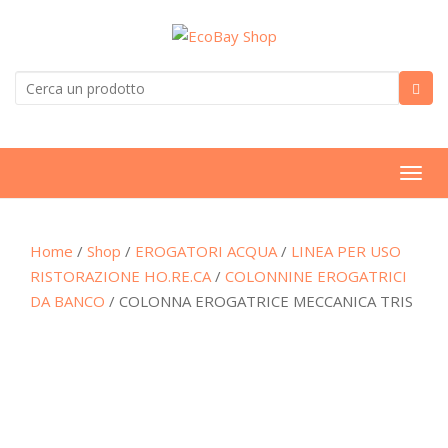
T
o
g
Home
/
Shop
/
EROGATORI ACQUA
/
LINEA PER USO
g
RISTORAZIONE HO.RE.CA
/
COLONNINE EROGATRICI
l
DA BANCO
/ COLONNA EROGATRICE MECCANICA TRIS
e
n
a
v
i
g