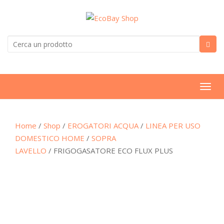
T
o
g
Home
/
Shop
/
EROGATORI ACQUA
/
LINEA PER USO
g
DOMESTICO HOME
/
SOPRA
l
LAVELLO
/ FRIGOGASATORE ECO FLUX PLUS
e
n
a
v
i
g