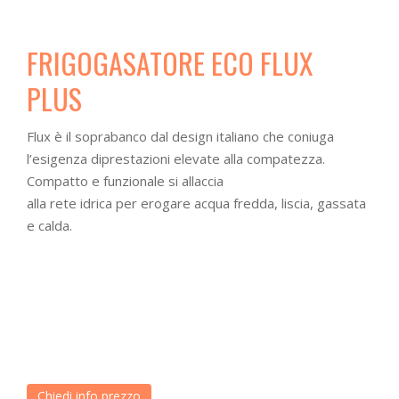
a
t
i
FRIGOGASATORE ECO FLUX
o
PLUS
n
Flux è il soprabanco dal design italiano che coniuga
l’esigenza diprestazioni elevate alla compatezza.
Compatto e funzionale si allaccia
alla rete idrica per erogare acqua fredda, liscia, gassata
e calda.
Chiedi info prezzo