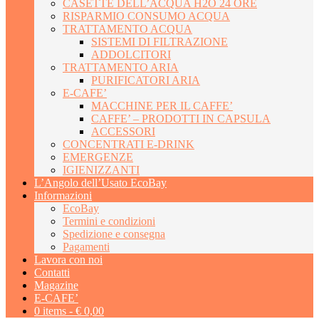
CASETTE DELL’ACQUA H2O 24 ORE
RISPARMIO CONSUMO ACQUA
TRATTAMENTO ACQUA
SISTEMI DI FILTRAZIONE
ADDOLCITORI
TRATTAMENTO ARIA
PURIFICATORI ARIA
E-CAFE’
MACCHINE PER IL CAFFE’
CAFFE’ – PRODOTTI IN CAPSULA
ACCESSORI
CONCENTRATI E-DRINK
EMERGENZE
IGIENIZZANTI
L’Angolo dell’Usato EcoBay
Informazioni
EcoBay
Termini e condizioni
Spedizione e consegna
Pagamenti
Lavora con noi
Contatti
Magazine
E-CAFE’
0 items -
€
0,00