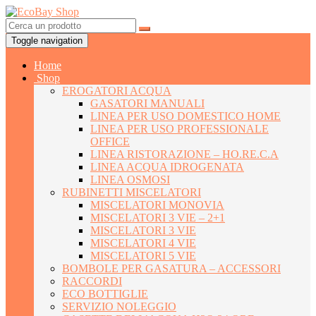
Toggle navigation
Home
Shop
EROGATORI ACQUA
GASATORI MANUALI
LINEA PER USO DOMESTICO HOME
LINEA PER USO PROFESSIONALE
OFFICE
LINEA RISTORAZIONE – HO.RE.C.A
LINEA ACQUA IDROGENATA
LINEA OSMOSI
RUBINETTI MISCELATORI
MISCELATORI MONOVIA
MISCELATORI 3 VIE – 2+1
MISCELATORI 3 VIE
MISCELATORI 4 VIE
MISCELATORI 5 VIE
BOMBOLE PER GASATURA – ACCESSORI
RACCORDI
ECO BOTTIGLIE
SERVIZIO NOLEGGIO