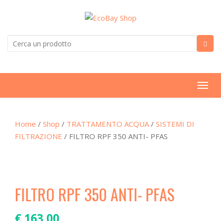
T
o
g
Home
/
Shop
/
TRATTAMENTO ACQUA
/
SISTEMI DI
g
FILTRAZIONE
/ FILTRO RPF 350 ANTI- PFAS
l
e
n
a
v
FILTRO RPF 350 ANTI- PFAS
i
g
€
163,00