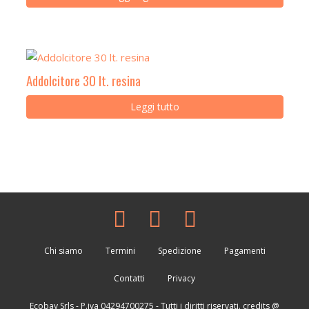
Addolcitore 30 lt. resina
Leggi tutto
Chi siamo
Termini
Spedizione
Pagamenti
Contatti
Privacy
Ecobay Srls
- P.iva 04294700275 - Tutti i diritti riservati. credits @