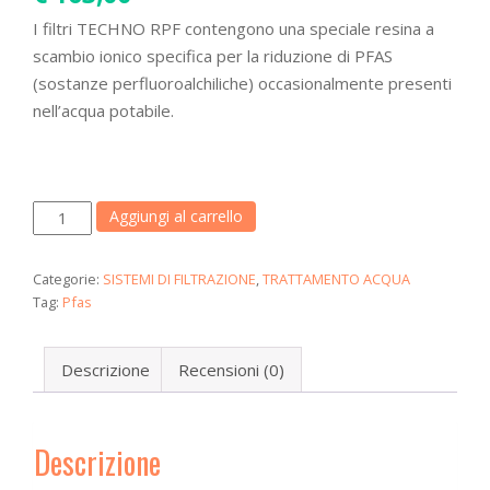
a
I filtri TECHNO RPF contengono una speciale resina a
t
scambio ionico specifica per la riduzione di PFAS
i
(sostanze perfluoroalchiliche) occasionalmente presenti
o
nell’acqua potabile.
n
FILTRO
Aggiungi al carrello
RPF
350
Categorie:
SISTEMI DI FILTRAZIONE
,
TRATTAMENTO ACQUA
ANTI-
Tag:
Pfas
PFAS
quantità
Descrizione
Recensioni (0)
Descrizione