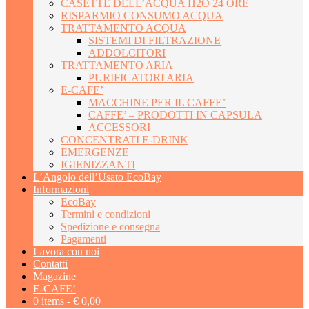
CASETTE DELL’ACQUA H2O 24 ORE
RISPARMIO CONSUMO ACQUA
TRATTAMENTO ACQUA
SISTEMI DI FILTRAZIONE
ADDOLCITORI
TRATTAMENTO ARIA
PURIFICATORI ARIA
E-CAFE’
MACCHINE PER IL CAFFE’
CAFFE’ – PRODOTTI IN CAPSULA
ACCESSORI
CONCENTRATI E-DRINK
EMERGENZE
IGIENIZZANTI
L’Angolo dell’Usato EcoBay
Informazioni
EcoBay
Termini e condizioni
Spedizione e consegna
Pagamenti
Lavora con noi
Contatti
Magazine
E-CAFE’
0 items -
€
0,00