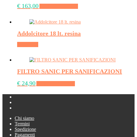
€
163,00
Aggiungi al carrello
Addolcitore 18 lt. resina
Leggi tutto
FILTRO SANIC PER SANIFICAZIONI
€
24,90
Aggiungi al carrello
Chi siamo
Termini
Spedizione
Pagamenti