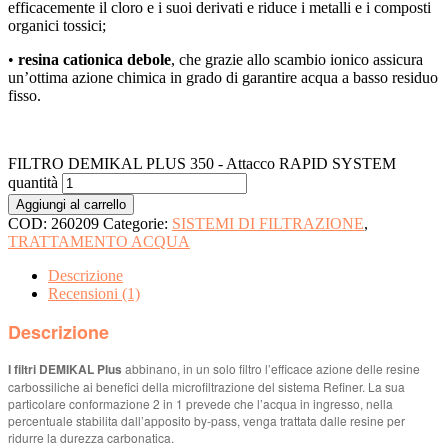
efficacemente il cloro e i suoi derivati e riduce i metalli e i composti
organici tossici;
•
resina cationica debole
, che grazie allo scambio ionico assicura
un’ottima azione chimica in grado di garantire acqua a basso residuo
fisso.
FILTRO DEMIKAL PLUS 350 - Attacco RAPID SYSTEM
quantità
Aggiungi al carrello
COD:
260209
Categorie:
SISTEMI DI FILTRAZIONE
,
TRATTAMENTO ACQUA
Descrizione
Recensioni (1)
Descrizione
I filtri DEMIKAL Plus
abbinano, in un solo filtro l’efficace azione delle resine
carbossiliche ai benefici della microfiltrazione del sistema Refiner. La sua
particolare conformazione 2 in 1 prevede che l’acqua in ingresso, nella
percentuale stabilita dall’apposito by-pass, venga trattata dalle resine per
ridurre la durezza carbonatica.