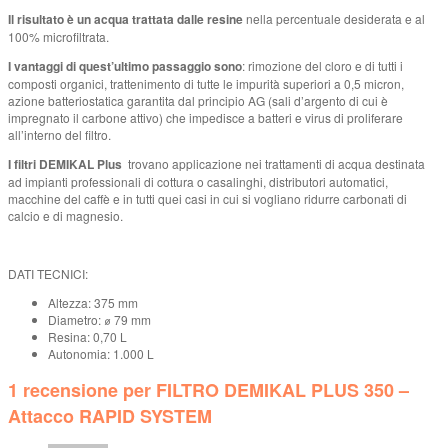
Il risultato è un acqua trattata dalle resine
nella percentuale desiderata e al
100% microfiltrata.
I vantaggi di quest’ultimo passaggio sono
: rimozione del cloro e di tutti i
composti organici, trattenimento di tutte le impurità superiori a 0,5 micron,
azione batteriostatica garantita dal principio AG (sali d’argento di cui è
impregnato il carbone attivo) che impedisce a batteri e virus di proliferare
all’interno del filtro.
I filtri DEMIKAL Plus
trovano applicazione nei trattamenti di acqua destinata
ad impianti professionali di cottura o casalinghi, distributori automatici,
macchine del caffè e in tutti quei casi in cui si vogliano ridurre carbonati di
calcio e di magnesio.
DATI TECNICI:
Altezza: 375 mm
Diametro: ⌀ 79 mm
Resina: 0,70 L
Autonomia: 1.000 L
1 recensione per
FILTRO DEMIKAL PLUS 350 –
Attacco RAPID SYSTEM