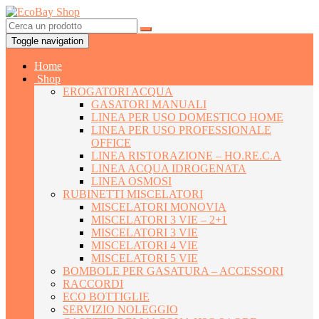
Toggle navigation
Home
Shop
EROGATORI ACQUA
GASATORI MANUALI
LINEA PER USO DOMESTICO HOME
LINEA PER USO PROFESSIONALE
OFFICE
LINEA RISTORAZIONE – HO.RE.C.A
LINEA ACQUA IDROGENATA
LINEA OSMOSI
RUBINETTI MISCELATORI
MISCELATORI MONOVIA
MISCELATORI 3 VIE – 2+1
MISCELATORI 3 VIE
MISCELATORI 4 VIE
MISCELATORI 5 VIE
BOMBOLE PER GASATURA – ACCESSORI
RACCORDI
ECO BOTTIGLIE
SERVIZIO NOLEGGIO