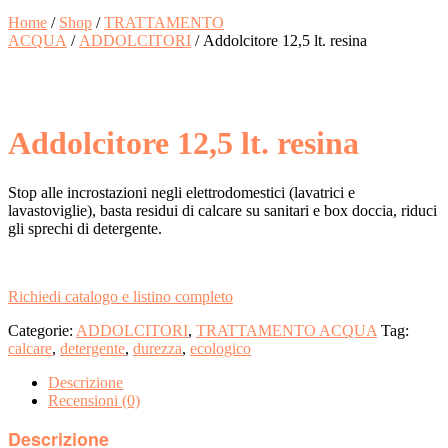
Home
/
Shop
/
TRATTAMENTO
ACQUA
/
ADDOLCITORI
/ Addolcitore 12,5 lt. resina
Addolcitore 12,5 lt. resina
Stop alle incrostazioni negli elettrodomestici (lavatrici e
lavastoviglie), basta residui di calcare su sanitari e box doccia, riduci
gli sprechi di detergente.
Richiedi catalogo e listino completo
Categorie:
ADDOLCITORI
,
TRATTAMENTO ACQUA
Tag:
calcare
,
detergente
,
durezza
,
ecologico
Descrizione
Recensioni (0)
Descrizione