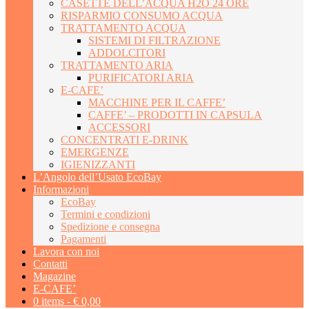
CASETTE DELL’ACQUA H2O 24 ORE
RISPARMIO CONSUMO ACQUA
TRATTAMENTO ACQUA
SISTEMI DI FILTRAZIONE
ADDOLCITORI
TRATTAMENTO ARIA
PURIFICATORI ARIA
E-CAFE’
MACCHINE PER IL CAFFE’
CAFFE’ – PRODOTTI IN CAPSULA
ACCESSORI
CONCENTRATI E-DRINK
EMERGENZE
IGIENIZZANTI
L’Angolo dell’Usato EcoBay
Informazioni
EcoBay
Termini e condizioni
Spedizione e consegna
Pagamenti
Lavora con noi
Contatti
Magazine
E-CAFE’
0 items -
€
0,00