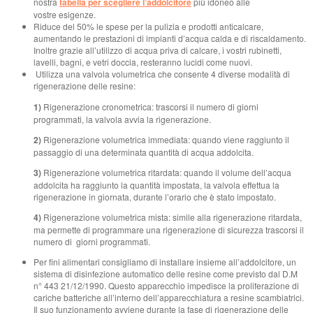
nostra
tabella per scegliere l’addolcitore
più idoneo alle
vostre esigenze.
Riduce del 50% le spese per la pulizia e prodotti anticalcare,
aumentando le prestazioni di impianti d’acqua calda e di riscaldamento.
Inoltre grazie all’utilizzo di acqua priva di calcare, i vostri rubinetti,
lavelli, bagni, e vetri doccia, resteranno lucidi come nuovi.
Utilizza una valvola volumetrica che consente 4 diverse modalità di
rigenerazione delle resine:
1)
Rigenerazione cronometrica: trascorsi il numero di giorni
programmati, la valvola avvia la rigenerazione.
2)
Rigenerazione volumetrica immediata: quando viene raggiunto il
passaggio di una determinata quantità di acqua addolcita.
3)
Rigenerazione volumetrica ritardata: quando il volume dell’acqua
addolcita ha raggiunto la quantità impostata, la valvola effettua la
rigenerazione in giornata, durante l’orario che è stato impostato.
4)
Rigenerazione volumetrica mista: simile alla rigenerazione ritardata,
ma permette di programmare una rigenerazione di sicurezza trascorsi il
numero di giorni programmati.
Per fini alimentari consigliamo di installare insieme all’addolcitore, un
sistema di disinfezione automatico delle resine come previsto dal D.M
n° 443 21/12/1990. Questo apparecchio impedisce la proliferazione di
cariche batteriche all’interno dell’apparecchiatura a resine scambiatrici.
Il suo funzionamento avviene durante la fase di rigenerazione delle