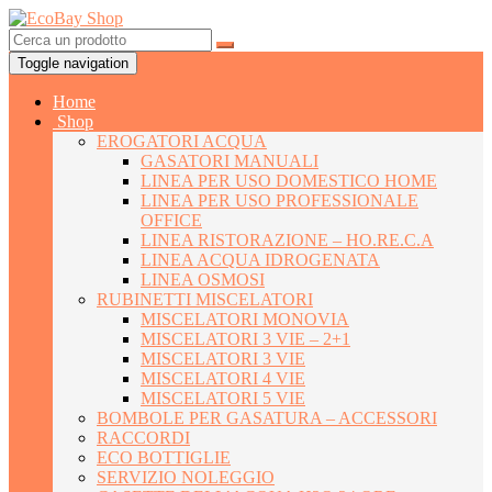
Toggle navigation
Home
Shop
EROGATORI ACQUA
GASATORI MANUALI
LINEA PER USO DOMESTICO HOME
LINEA PER USO PROFESSIONALE
OFFICE
LINEA RISTORAZIONE – HO.RE.C.A
LINEA ACQUA IDROGENATA
LINEA OSMOSI
RUBINETTI MISCELATORI
MISCELATORI MONOVIA
MISCELATORI 3 VIE – 2+1
MISCELATORI 3 VIE
MISCELATORI 4 VIE
MISCELATORI 5 VIE
BOMBOLE PER GASATURA – ACCESSORI
RACCORDI
ECO BOTTIGLIE
SERVIZIO NOLEGGIO