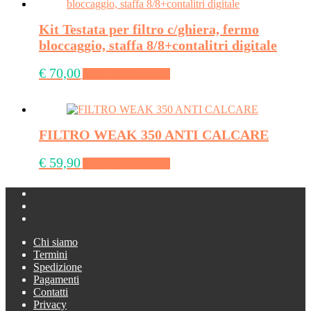
Kit Testata per filtro c/ghiera, fermo
bloccaggio, staffa 8/8+contalitri digitale
€
70,00
Aggiungi al carrello
FILTRO WEAK 350 ANTI CALCARE
€
59,90
Aggiungi al carrello
Chi siamo
Termini
Spedizione
Pagamenti
Contatti
Privacy