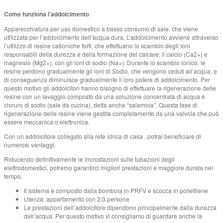
Come funziona l’addolcimento
Apparecchiatura per uso domestico a basso consumo di sale, che viene
utilizzata per l’addolcimento dell’acqua dura. L’addolcimento avviene attraverso
l’utilizzo di resine cationiche forti, che effettuano lo scambio degli ioni
responsabili della durezza e della formazione del calcare: il calcio (Ca2+) e
magnesio (Mg2+), con gli ioni di sodio (Na+). Durante lo scambio ionico, le
resine perdono gradualmente gli ioni di Sodio, che vengono ceduti all’acqua, e
di conseguenza diminuisce gradualmente il loro potere di addolcimento. Per
questo motivo gli addolcitori hanno bisogno di effettuare la rigenerazione delle
resine con un lavaggio composto da una soluzione concentrata di acqua e
cloruro di sodio (sale da cucina), detta anche “salamoia”. Questa fase di
rigenerazione delle resine viene gestita completamente da una valvola che può
essere meccanica o elettronica.
Con un addolcitore collegato alla rete idrica di casa , potrai beneficiare di
numerosi vantaggi.
Riducendo definitivamente le incrostazioni sulle tubazioni degli
elettrodomestici, potremo garantirci migliori prestazioni e maggiore durata nel
tempo.
Il sistema è composto dalla bombola in PRFV e scocca in polietilene
Utenza: appartamento con 2/3 persone
Le prestazioni dell’addolcitore dipendono principalmente dalla durezza
dell’acqua. Per questo motivo vi consigliamo di guardare anche la