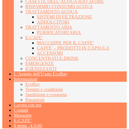
CASETTE DELL’ACQUA H2O 24 ORE
RISPARMIO CONSUMO ACQUA
TRATTAMENTO ACQUA
SISTEMI DI FILTRAZIONE
ADDOLCITORI
TRATTAMENTO ARIA
PURIFICATORI ARIA
E-CAFE’
MACCHINE PER IL CAFFE’
CAFFE’ – PRODOTTI IN CAPSULA
ACCESSORI
CONCENTRATI E-DRINK
EMERGENZE
IGIENIZZANTI
L’Angolo dell’Usato EcoBay
Informazioni
EcoBay
Termini e condizioni
Spedizione e consegna
Pagamenti
Lavora con noi
Contatti
Magazine
E-CAFE’
0 items -
€
0,00