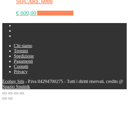
SQUARE 6000
€
600,00
Aggiungi al carrello
Chi siamo
Termini
Spedizione
Pagamenti
Contatti
Privacy
Ecobay Srls
- P.iva 04294700275 - Tutti i diritti riservati. credits @
Spazio Sputnik