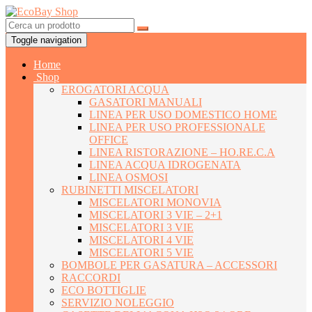
Toggle navigation
Home
Shop
EROGATORI ACQUA
GASATORI MANUALI
LINEA PER USO DOMESTICO HOME
LINEA PER USO PROFESSIONALE
OFFICE
LINEA RISTORAZIONE – HO.RE.C.A
LINEA ACQUA IDROGENATA
LINEA OSMOSI
RUBINETTI MISCELATORI
MISCELATORI MONOVIA
MISCELATORI 3 VIE – 2+1
MISCELATORI 3 VIE
MISCELATORI 4 VIE
MISCELATORI 5 VIE
BOMBOLE PER GASATURA – ACCESSORI
RACCORDI
ECO BOTTIGLIE
SERVIZIO NOLEGGIO