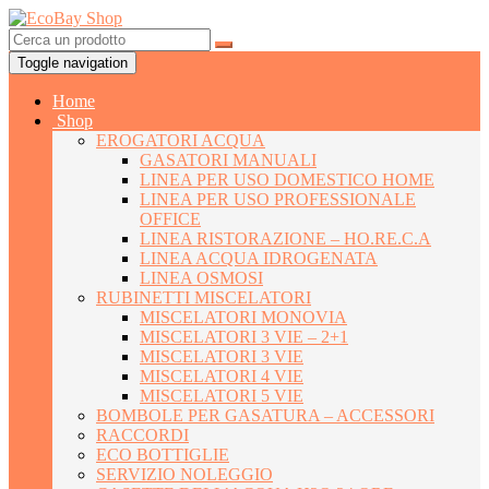
Toggle navigation
Home
Shop
EROGATORI ACQUA
GASATORI MANUALI
LINEA PER USO DOMESTICO HOME
LINEA PER USO PROFESSIONALE
OFFICE
LINEA RISTORAZIONE – HO.RE.C.A
LINEA ACQUA IDROGENATA
LINEA OSMOSI
RUBINETTI MISCELATORI
MISCELATORI MONOVIA
MISCELATORI 3 VIE – 2+1
MISCELATORI 3 VIE
MISCELATORI 4 VIE
MISCELATORI 5 VIE
BOMBOLE PER GASATURA – ACCESSORI
RACCORDI
ECO BOTTIGLIE
SERVIZIO NOLEGGIO