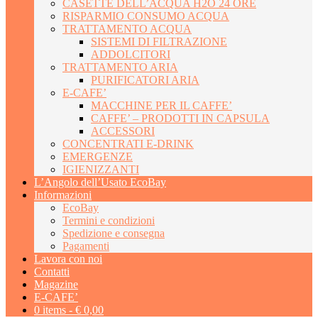
CASETTE DELL’ACQUA H2O 24 ORE
RISPARMIO CONSUMO ACQUA
TRATTAMENTO ACQUA
SISTEMI DI FILTRAZIONE
ADDOLCITORI
TRATTAMENTO ARIA
PURIFICATORI ARIA
E-CAFE’
MACCHINE PER IL CAFFE’
CAFFE’ – PRODOTTI IN CAPSULA
ACCESSORI
CONCENTRATI E-DRINK
EMERGENZE
IGIENIZZANTI
L’Angolo dell’Usato EcoBay
Informazioni
EcoBay
Termini e condizioni
Spedizione e consegna
Pagamenti
Lavora con noi
Contatti
Magazine
E-CAFE’
0 items -
€
0,00