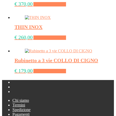
€
370,00
Aggiungi al carrello
THIN INOX
€
260,00
Aggiungi al carrello
Rubinetto a 3 vie COLLO DI CIGNO
€
179,00
Aggiungi al carrello
Chi siamo
Termini
Spedizione
Pagamenti