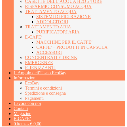
CASETTE DELL’ACQUA H2O 24 ORE
RISPARMIO CONSUMO ACQUA
TRATTAMENTO ACQUA
SISTEMI DI FILTRAZIONE
ADDOLCITORI
TRATTAMENTO ARIA
PURIFICATORI ARIA
E-CAFE’
MACCHINE PER IL CAFFE’
CAFFE’ – PRODOTTI IN CAPSULA
ACCESSORI
CONCENTRATI E-DRINK
EMERGENZE
IGIENIZZANTI
L’Angolo dell’Usato EcoBay
Informazioni
EcoBay
Termini e condizioni
Spedizione e consegna
Pagamenti
Lavora con noi
Contatti
Magazine
E-CAFE’
0 items -
€
0,00