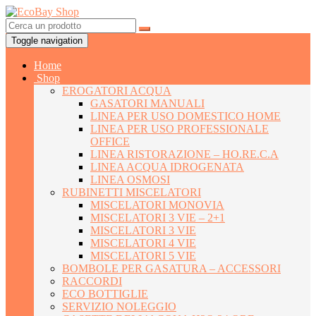
Toggle navigation
Home
Shop
EROGATORI ACQUA
GASATORI MANUALI
LINEA PER USO DOMESTICO HOME
LINEA PER USO PROFESSIONALE
OFFICE
LINEA RISTORAZIONE – HO.RE.C.A
LINEA ACQUA IDROGENATA
LINEA OSMOSI
RUBINETTI MISCELATORI
MISCELATORI MONOVIA
MISCELATORI 3 VIE – 2+1
MISCELATORI 3 VIE
MISCELATORI 4 VIE
MISCELATORI 5 VIE
BOMBOLE PER GASATURA – ACCESSORI
RACCORDI
ECO BOTTIGLIE
SERVIZIO NOLEGGIO