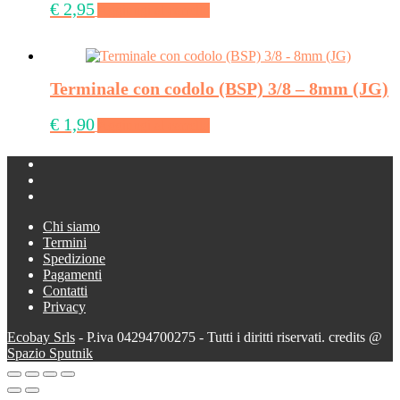
€
2,95
Aggiungi al carrello
Terminale con codolo (BSP) 3/8 – 8mm (JG)
€
1,90
Aggiungi al carrello
Chi siamo
Termini
Spedizione
Pagamenti
Contatti
Privacy
Ecobay Srls
- P.iva 04294700275 - Tutti i diritti riservati. credits @
Spazio Sputnik