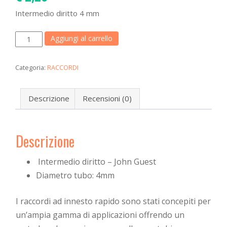
a
Intermedio diritto 4 mm
t
i
Intermedio
Aggiungi al carrello
o
diritto
n
4
Categoria:
RACCORDI
mm
quantità
Descrizione
Recensioni (0)
Descrizione
Intermedio diritto – John Guest
Diametro tubo: 4mm
I raccordi ad innesto rapido sono stati concepiti per
un’ampia gamma di applicazioni offrendo un