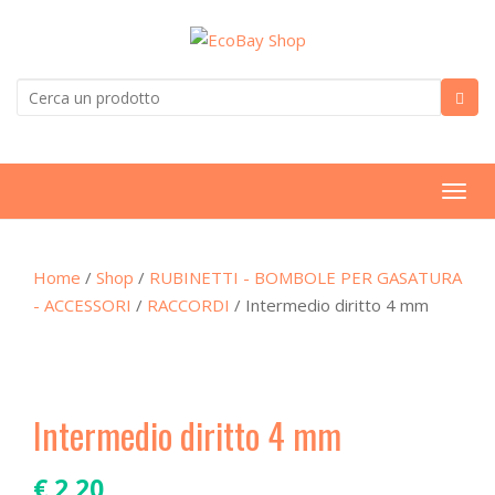
T
o
g
Home
/
Shop
/
RUBINETTI - BOMBOLE PER GASATURA
g
- ACCESSORI
/
RACCORDI
/ Intermedio diritto 4 mm
l
e
n
a
v
Intermedio diritto 4 mm
i
g
€
2,20