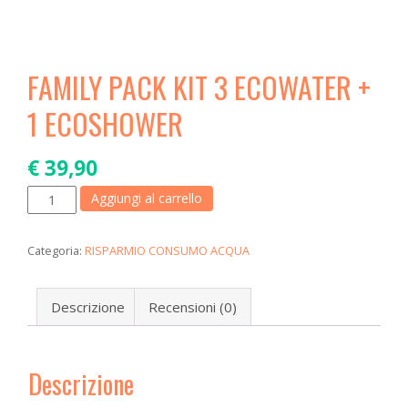
a
t
i
o
FAMILY PACK KIT 3 ECOWATER +
n
1 ECOSHOWER
€
39,90
FAMILY
Aggiungi al carrello
PACK
KIT
Categoria:
RISPARMIO CONSUMO ACQUA
3
ECOWATER
Descrizione
Recensioni (0)
+
1
ECOSHOWER
Descrizione
quantità