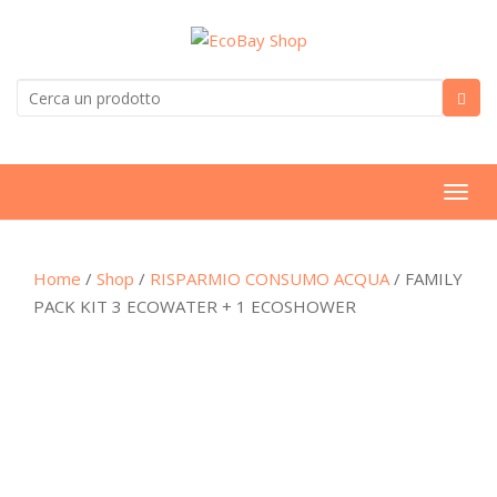
T
o
g
Home
/
Shop
/
RISPARMIO CONSUMO ACQUA
/ FAMILY
g
PACK KIT 3 ECOWATER + 1 ECOSHOWER
l
e
n
a
v
i
g