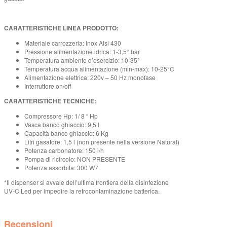
CARATTERISTICHE LINEA PRODOTTO:
Materiale carrozzeria: Inox Aisi 430
Pressione alimentazione idrica: 1-3,5° bar
Temperatura ambiente d’esercizio: 10-35°
Temperatura acqua alimentazione (min-max): 10-25°C
Alimentazione elettrica: 220v – 50 Hz monofase
Interruttore on/off
CARATTERISTICHE TECNICHE:
Compressore Hp: 1/ 8 “ Hp
Vasca banco ghiaccio: 9,5 l
Capacità banco ghiaccio: 6 Kg
Litri gasatore: 1,5 l (non presente nella versione Natural)
Potenza carbonatore: 150 l/h
Pompa di ricircolo: NON PRESENTE
Potenza assorbita: 300 W7
*Il dispenser si avvale dell’ultima frontiera della disinfezione
UV-C Led per impedire la retrocontaminazione batterica.
Recensioni