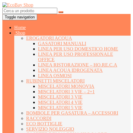
Toggle navigation
Home
Shop
EROGATORI ACQUA
GASATORI MANUALI
LINEA PER USO DOMESTICO HOME
LINEA PER USO PROFESSIONALE
OFFICE
LINEA RISTORAZIONE – HO.RE.C.A
LINEA ACQUA IDROGENATA
LINEA OSMOSI
RUBINETTI MISCELATORI
MISCELATORI MONOVIA
MISCELATORI 3 VIE – 2+1
MISCELATORI 3 VIE
MISCELATORI 4 VIE
MISCELATORI 5 VIE
BOMBOLE PER GASATURA – ACCESSORI
RACCORDI
ECO BOTTIGLIE
SERVIZIO NOLEGGIO