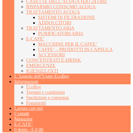
CASETTE DELL’ACQUA H2O 24 ORE
RISPARMIO CONSUMO ACQUA
TRATTAMENTO ACQUA
SISTEMI DI FILTRAZIONE
ADDOLCITORI
TRATTAMENTO ARIA
PURIFICATORI ARIA
E-CAFE’
MACCHINE PER IL CAFFE’
CAFFE’ – PRODOTTI IN CAPSULA
ACCESSORI
CONCENTRATI E-DRINK
EMERGENZE
IGIENIZZANTI
L’Angolo dell’Usato EcoBay
Informazioni
EcoBay
Termini e condizioni
Spedizione e consegna
Pagamenti
Lavora con noi
Contatti
Magazine
E-CAFE’
0 items -
€
0,00