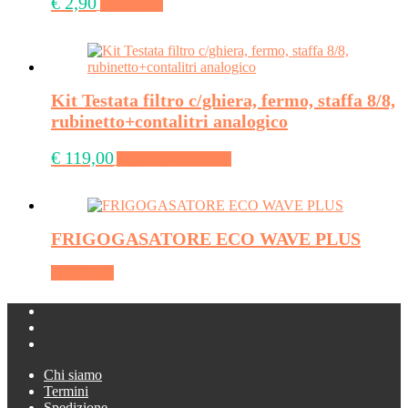
€
2,90
Leggi tutto
Kit Testata filtro c/ghiera, fermo, staffa 8/8,
rubinetto+contalitri analogico
€
119,00
Aggiungi al carrello
FRIGOGASATORE ECO WAVE PLUS
Leggi tutto
Chi siamo
Termini
Spedizione