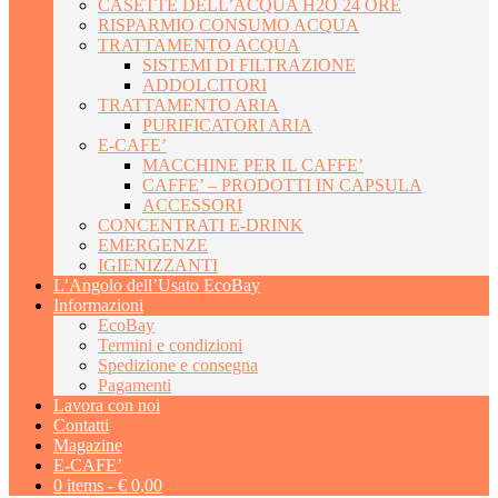
CASETTE DELL’ACQUA H2O 24 ORE
RISPARMIO CONSUMO ACQUA
TRATTAMENTO ACQUA
SISTEMI DI FILTRAZIONE
ADDOLCITORI
TRATTAMENTO ARIA
PURIFICATORI ARIA
E-CAFE’
MACCHINE PER IL CAFFE’
CAFFE’ – PRODOTTI IN CAPSULA
ACCESSORI
CONCENTRATI E-DRINK
EMERGENZE
IGIENIZZANTI
L’Angolo dell’Usato EcoBay
Informazioni
EcoBay
Termini e condizioni
Spedizione e consegna
Pagamenti
Lavora con noi
Contatti
Magazine
E-CAFE’
0 items -
€
0,00