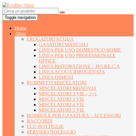
Toggle navigation
Home
Shop
EROGATORI ACQUA
GASATORI MANUALI
LINEA PER USO DOMESTICO HOME
LINEA PER USO PROFESSIONALE
OFFICE
LINEA RISTORAZIONE – HO.RE.C.A
LINEA ACQUA IDROGENATA
LINEA OSMOSI
RUBINETTI MISCELATORI
MISCELATORI MONOVIA
MISCELATORI 3 VIE – 2+1
MISCELATORI 3 VIE
MISCELATORI 4 VIE
MISCELATORI 5 VIE
BOMBOLE PER GASATURA – ACCESSORI
RACCORDI
ECO BOTTIGLIE
SERVIZIO NOLEGGIO