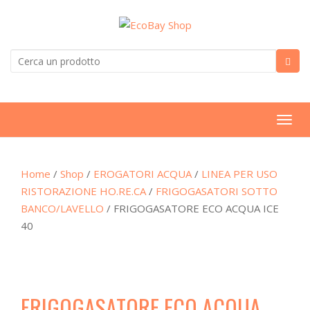
T
o
g
Home
/
Shop
/
EROGATORI ACQUA
/
LINEA PER USO
g
RISTORAZIONE HO.RE.CA
/
FRIGOGASATORI SOTTO
l
BANCO/LAVELLO
/ FRIGOGASATORE ECO ACQUA ICE
e
40
n
a
v
i
g
FRIGOGASATORE ECO ACQUA