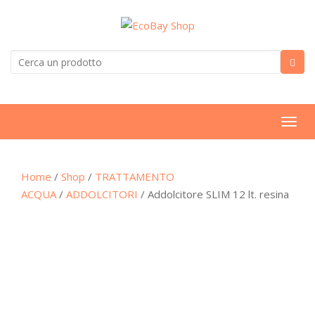
T
o
g
Home
/
Shop
/
TRATTAMENTO
g
ACQUA
/
ADDOLCITORI
/ Addolcitore SLIM 12 lt. resina
l
e
n
a
v
i
g