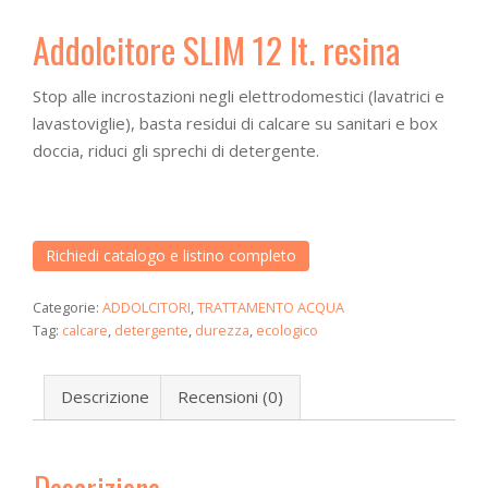
a
t
Addolcitore SLIM 12 lt. resina
i
o
Stop alle incrostazioni negli elettrodomestici (lavatrici e
n
lavastoviglie), basta residui di calcare su sanitari e box
doccia, riduci gli sprechi di detergente.
Richiedi catalogo e listino completo
Categorie:
ADDOLCITORI
,
TRATTAMENTO ACQUA
Tag:
calcare
,
detergente
,
durezza
,
ecologico
Descrizione
Recensioni (0)