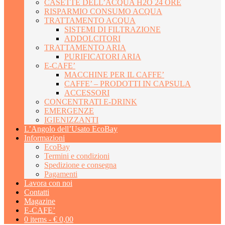
CASETTE DELL’ACQUA H2O 24 ORE
RISPARMIO CONSUMO ACQUA
TRATTAMENTO ACQUA
SISTEMI DI FILTRAZIONE
ADDOLCITORI
TRATTAMENTO ARIA
PURIFICATORI ARIA
E-CAFE’
MACCHINE PER IL CAFFE’
CAFFE’ – PRODOTTI IN CAPSULA
ACCESSORI
CONCENTRATI E-DRINK
EMERGENZE
IGIENIZZANTI
L’Angolo dell’Usato EcoBay
Informazioni
EcoBay
Termini e condizioni
Spedizione e consegna
Pagamenti
Lavora con noi
Contatti
Magazine
E-CAFE’
0 items -
€
0,00