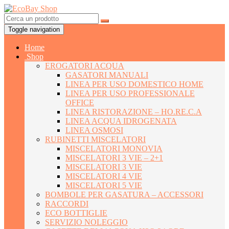
Toggle navigation
Home
Shop
EROGATORI ACQUA
GASATORI MANUALI
LINEA PER USO DOMESTICO HOME
LINEA PER USO PROFESSIONALE
OFFICE
LINEA RISTORAZIONE – HO.RE.C.A
LINEA ACQUA IDROGENATA
LINEA OSMOSI
RUBINETTI MISCELATORI
MISCELATORI MONOVIA
MISCELATORI 3 VIE – 2+1
MISCELATORI 3 VIE
MISCELATORI 4 VIE
MISCELATORI 5 VIE
BOMBOLE PER GASATURA – ACCESSORI
RACCORDI
ECO BOTTIGLIE
SERVIZIO NOLEGGIO