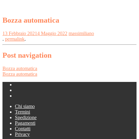
Bozza automatica
13 Febbraio 2021
4 Maggio 2022
massimiliano
.
permalink
.
Post navigation
Bozza automatica
Bozza automatica
Chi siamo
Termini
Spedizione
Pagamenti
Contatti
Privacy