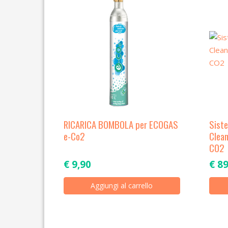
RICARICA BOMBOLA per ECOGAS
Siste
e-Co2
Clean
CO2
€
9,90
€
89
Aggiungi al carrello