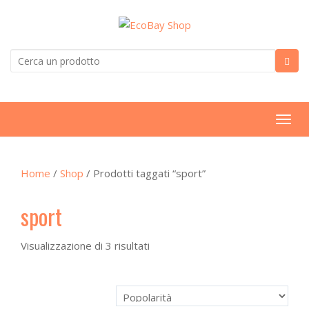
T
o
g
Home
/
Shop
/ Prodotti taggati “sport”
g
l
sport
e
n
a
Visualizzazione di 3 risultati
v
i
g