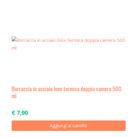
a
t
i
o
n
Borraccia in acciaio Inox termica doppia camera 500
ml
€
7,90
Aggiungi al carrello