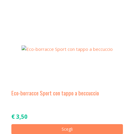
Eco-borracce Sport con tappo a beccuccio
€
3,50
Ques
Scegli