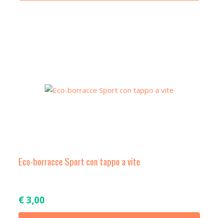
prod
ha
più
varian
Le
opzio
poss
esse
scelt
nella
pagin
del
prod
Eco-borracce Sport con tappo a vite
€
3,00
Ques