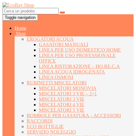
Toggle navigation
Home
Shop
EROGATORI ACQUA
GASATORI MANUALI
LINEA PER USO DOMESTICO HOME
LINEA PER USO PROFESSIONALE
OFFICE
LINEA RISTORAZIONE – HO.RE.C.A
LINEA ACQUA IDROGENATA
LINEA OSMOSI
RUBINETTI MISCELATORI
MISCELATORI MONOVIA
MISCELATORI 3 VIE – 2+1
MISCELATORI 3 VIE
MISCELATORI 4 VIE
MISCELATORI 5 VIE
BOMBOLE PER GASATURA – ACCESSORI
RACCORDI
ECO BOTTIGLIE
SERVIZIO NOLEGGIO