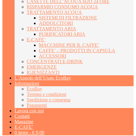
CASETTE DELL’ACQUA H2O 24 ORE
RISPARMIO CONSUMO ACQUA
TRATTAMENTO ACQUA
SISTEMI DI FILTRAZIONE
ADDOLCITORI
TRATTAMENTO ARIA
PURIFICATORI ARIA
E-CAFE’
MACCHINE PER IL CAFFE’
CAFFE’ – PRODOTTI IN CAPSULA
ACCESSORI
CONCENTRATI E-DRINK
EMERGENZE
IGIENIZZANTI
L’Angolo dell’Usato EcoBay
Informazioni
EcoBay
Termini e condizioni
Spedizione e consegna
Pagamenti
Lavora con noi
Contatti
Magazine
E-CAFE’
0 items -
€
0,00