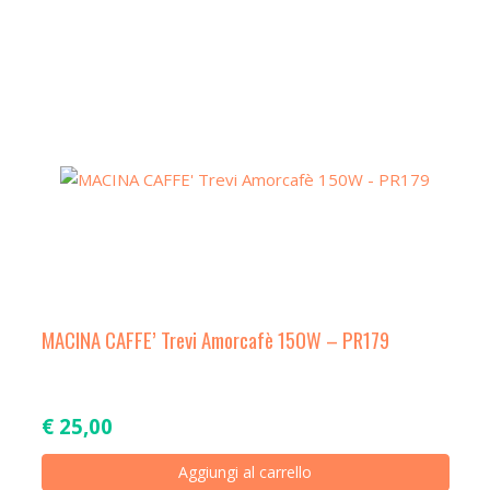
ha
più
varian
Le
opzio
poss
esse
scelt
nella
pagin
del
prod
MACINA CAFFE’ Trevi Amorcafè 150W – PR179
€
25,00
Aggiungi al carrello