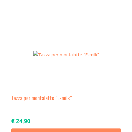
Tazza per montalatte “E-milk”
€
24,90
Ques