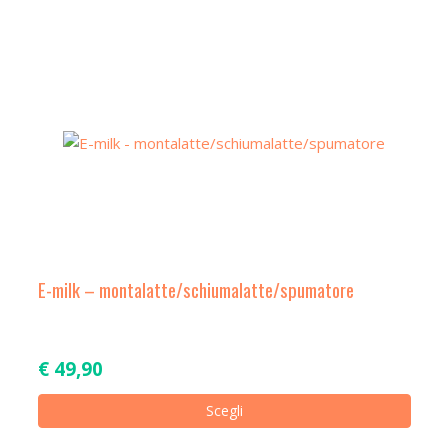
a
t
i
o
n
E-milk – montalatte/schiumalatte/spumatore
€
49,90
Ques
Scegli
prod