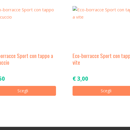
borracce Sport con tappo a
Eco-borracce Sport con tap
uccio
vite
50
€
3,00
Questo
Scegli
Scegli
prodotto
ha
più
varianti.
Le