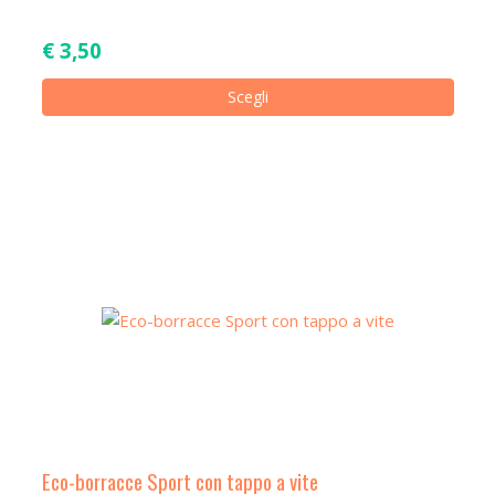
€
3,50
Ques
Scegli
prod
ha
più
varian
Le
opzio
poss
esse
scelt
nella
pagin
del
prod
Eco-borracce Sport con tappo a vite