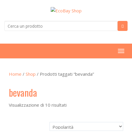
T
o
g
Home
/
Shop
/ Prodotti taggati “bevanda”
g
l
bevanda
e
n
a
Visualizzazione di 10 risultati
v
i
g