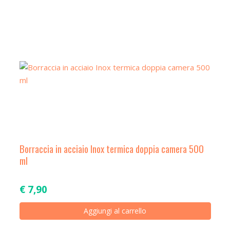
a
t
i
o
n
Borraccia in acciaio Inox termica doppia camera 500
ml
€
7,90
Aggiungi al carrello