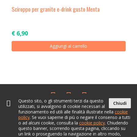
Sciroppo per granite e-drink gusto Menta
€
6,90
Aggiungi al carrello
Questo sito, o gli strumenti terzi da questo
Chiudi
utilizzati, si avvalgono di cookie necessari al
Chi siamo
Termini
Spedizione
Pagamenti
funzionamento ed utili alle finalità illustrate nella
cookie
policy
. Se vuoi saperne di più o negare il consenso a tutti
Contatti
Privacy
o ad alcuni cookie, consulta la
cookie policy
. Chiudendo
questo banner, scorrendo questa pagina, cliccando su
un link o proseguendo la navigazione in altro modo,
Ecobay Srls
- P.iva 04294700275 - Tutti i diritti riservati. credits @