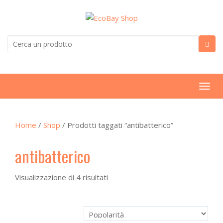
T
o
g
Home
/
Shop
/ Prodotti taggati “antibatterico”
g
l
antibatterico
e
n
a
Visualizzazione di 4 risultati
v
i
g