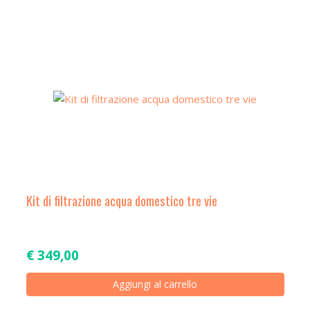
a
t
i
o
n
Kit di filtrazione acqua domestico tre vie
€
349,00
Aggiungi al carrello