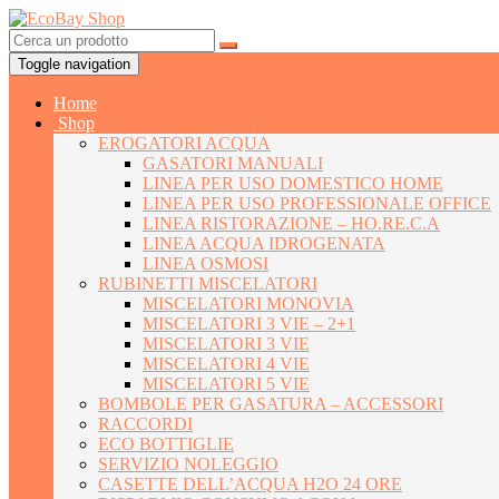
Toggle navigation
Home
Shop
EROGATORI ACQUA
GASATORI MANUALI
LINEA PER USO DOMESTICO HOME
LINEA PER USO PROFESSIONALE OFFICE
LINEA RISTORAZIONE – HO.RE.C.A
LINEA ACQUA IDROGENATA
LINEA OSMOSI
RUBINETTI MISCELATORI
MISCELATORI MONOVIA
MISCELATORI 3 VIE – 2+1
MISCELATORI 3 VIE
MISCELATORI 4 VIE
MISCELATORI 5 VIE
BOMBOLE PER GASATURA – ACCESSORI
RACCORDI
ECO BOTTIGLIE
SERVIZIO NOLEGGIO
CASETTE DELL’ACQUA H2O 24 ORE