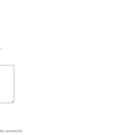
i
*
 che commento.