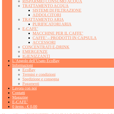
RISPARMIO CONSUMO ACQUA
TRATTAMENTO ACQUA
SISTEMI DI FILTRAZIONE
ADDOLCITORI
TRATTAMENTO ARIA
PURIFICATORI ARIA
E-CAFE’
MACCHINE PER IL CAFFE’
CAFFE’ – PRODOTTI IN CAPSULA
ACCESSORI
CONCENTRATI E-DRINK
EMERGENZE
IGIENIZZANTI
L’Angolo dell’Usato EcoBay
Informazioni
EcoBay
Termini e condizioni
Spedizione e consegna
Pagamenti
Lavora con noi
Contatti
Magazine
E-CAFE’
0 items -
€
0,00