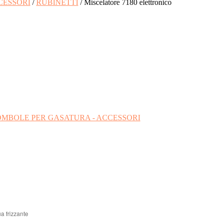
CESSORI
/
RUBINETTI
/ Miscelatore 7180 elettronico
BOMBOLE PER GASATURA - ACCESSORI
a frizzante