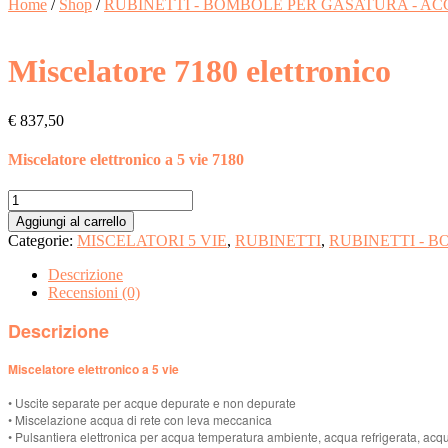
Home
/
Shop
/
RUBINETTI - BOMBOLE PER GASATURA - AC
Miscelatore 7180 elettronico
€
837,50
Miscelatore elettronico a 5 vie 7180
Miscelatore
7180
Aggiungi al carrello
elettronico
Categorie:
MISCELATORI 5 VIE
,
RUBINETTI
,
RUBINETTI - 
quantità
Descrizione
Recensioni (0)
Descrizione
Miscelatore elettronico a 5 vie
• Uscite separate per acque depurate e non depurate
• Miscelazione acqua di rete con leva meccanica
• Pulsantiera elettronica per acqua temperatura ambiente, acqua refrigerata, acqu