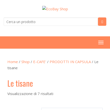
T
o
g
Home
/
Shop
/
E-CAFE'
/
PRODOTTI IN CAPSULA
/ Le
g
tisane
l
e
Le tisane
n
a
v
Visualizzazione di 7 risultati
i
g