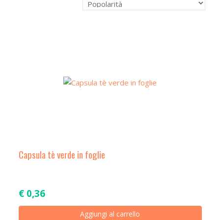
a
t
i
o
n
Capsula tè verde in foglie
€
0,36
Aggiungi al carrello